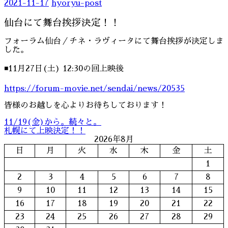
2021-11-17
hyoryu-post
仙台にて舞台挨拶決定！！
フォーラム仙台／チネ・ラヴィータにて舞台挨拶が決定しま
した。
◾️11月27日(土) 12:30の回上映後
https://forum-movie.net/sendai/news/20535
皆様のお越しを心よりお待ちしております！
前
投
監
11/19(金)から。続々と。
の
次
督
札幌にて上映決定！！
稿
投
の
日
2026年8月
稿:
投
誌
ナ
日
月
火
水
木
金
土
稿:
ビ
1
ゲ
2
3
4
5
6
7
8
ー
9
10
11
12
13
14
15
シ
16
17
18
19
20
21
22
ョ
23
24
25
26
27
28
29