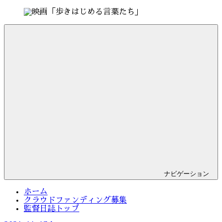
コ
ン
監
Just
テ
督
another
ン
日
WordPress
ツ
誌
site
へ
ス
キ
ッ
プ
ナビゲーション
ホーム
クラウドファンディング募集
監督日誌トップ