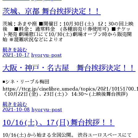
茨城、京都 舞台挨拶決定！！
茨城：あまや座 ■開催日：10月30日(土) 12：30の回上映
後 ■料金： 通常料金 (各種前売り券使用可) ■チケッ
ト発売 劇場窓口にて10/30(土)劇場オープン時から販売開
始 ※混雑状況などによりオ
続きを読む
2021-10-17
hyoryu-post
大阪・神戸・名古屋 舞台挨拶決定！！
◾️シネ・リーブル梅田
https://ttcg.jp/cinelibre_umeda/topics/2021/10151700_
＜10月22日(金)、23日(土)＞ 14:30〜(上映後舞台挨拶)
続きを読む
2021-10-08
hyoryu-post
10/16(土)、17(日)舞台挨拶！！
10/16(土)から始まる全国公開。 渋谷ユーロスペースにて