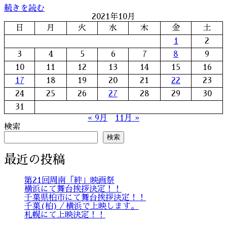
続きを読む
2021年10月
日
月
火
水
木
金
土
1
2
3
4
5
6
7
8
9
10
11
12
13
14
15
16
17
18
19
20
21
22
23
24
25
26
27
28
29
30
31
« 9月
11月 »
検索
検索
最近の投稿
第21回周南「絆」映画祭
横浜にて舞台挨拶決定！！
千葉県柏市にて舞台挨拶決定！！
千葉(柏)／横浜で上映します。
札幌にて上映決定！！