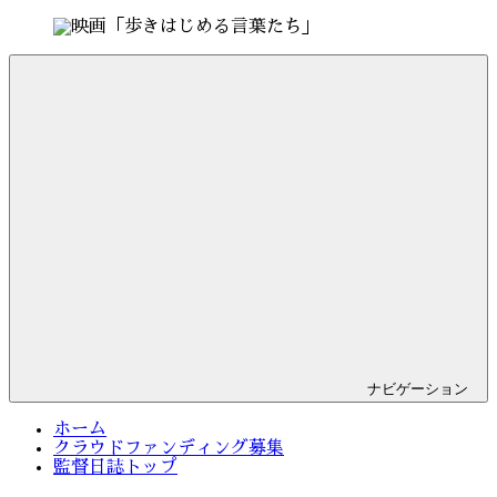
コ
ン
監
Just
テ
督
another
ン
日
WordPress
ツ
誌
site
へ
ス
キ
ッ
プ
ナビゲーション
ホーム
クラウドファンディング募集
監督日誌トップ