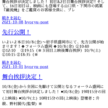
舞台挨拶が決定しました！ 初日&2日目舞台挨拶決定!! そし
て、16日初日は、映画にも登場する山口県・下関市の銘菓
『巌流焼』をご鑑賞のお客様全員に、プレ
続きを読む
2021-10-08
hyoryu-post
先行公開！
いよいよ本日10/8(金)〜岩手県盛岡市にて、先方公開が始
まります！🍀フォーラム盛岡 🍀10/8(金) ①10:40
②12:10 ③19:15（※３回目上映後舞台挨拶）10/9(土)
①10:15 ②18:35（※
続きを読む
2021-10-01
hyoryu-post
舞台挨拶決定！
10/8(金)から全国に先駆けて公開となるフォーラム盛岡に
て初日舞台挨拶が決定しました！ ◾️10/8(金) 19時15分の回
(上映後) ◾️10/9(土) 10時15分の回(上映後) 登壇者：升
毅、野村展代(監督) ※